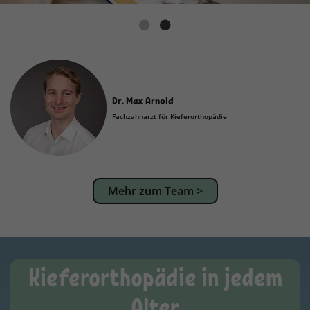
Dr. Max Arnold
Fachzahnarzt für Kieferorthopädie
Mehr zum Team >
Kieferorthopädie in jedem
Alter