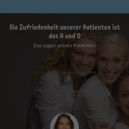
Die Zufriedenheit unserer Patienten ist
das A und O
Das sagen unsere Patienten:
Bewertung wird geladen...
Kieferorthopäden oder
Zahnärzte mit Schwerpunkt
in Hausach
Ich fühle mich hier sehr gut aufgehoben. Die
Wartezeiten sind kurz, das Personal ist nett und
ich komme gerne zu meinem Termin.