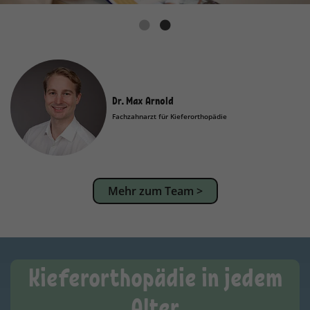
Dr. Max Arnold
Fachzahnarzt für Kieferorthopädie
Mehr zum Team >
Kieferorthopädie in jedem
Alter