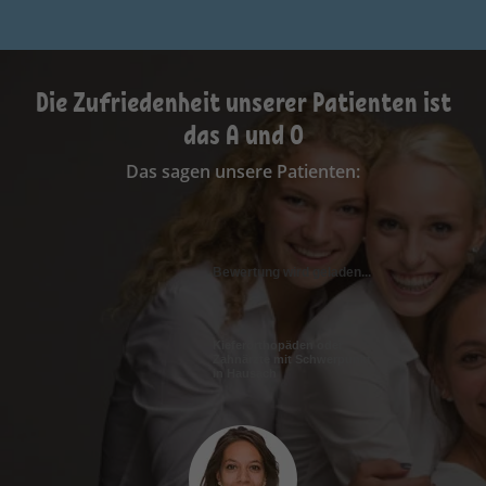
Die Zufriedenheit unserer Patienten ist
das A und O
Das sagen unsere Patienten:
Bewertung wird geladen...
Kieferorthopäden oder
Zahnärzte mit Schwerpunkt
in Hausach
Ich fühle mich hier sehr gut aufgehoben. Die
Wartezeiten sind kurz, das Personal ist nett und
ich komme gerne zu meinem Termin.